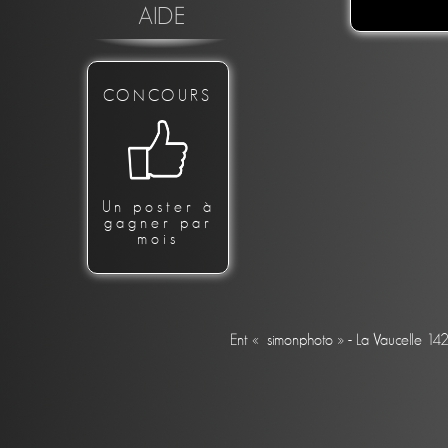
AIDE
CONCOURS
Un poster à
gagner par
mois
Ent « simonphoto » - La Vaucelle 14