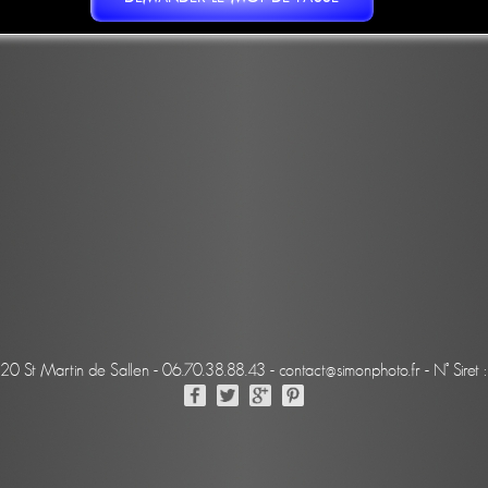
220 St Martin de Sallen - 06.70.38.88.43 - contact@simonphoto.fr - N° Sir